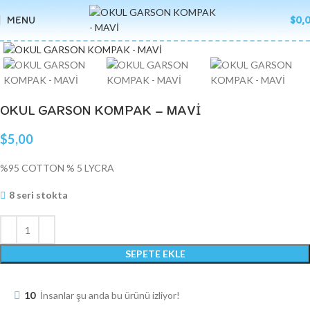
MENU
$
0,
Click to enlarge
OKUL GARSON KOMPAK – MAVİ
$
5,00
%95 COTTON % 5 LYCRA
8 seri stokta
SEPETE EKLE
10
İnsanlar şu anda bu ürünü izliyor!