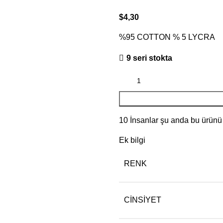
$
4,30
%95 COTTON % 5 LYCRA
9 seri stokta
10
İnsanlar şu anda bu ürünü i
Ek bilgi
RENK
CINSIYET