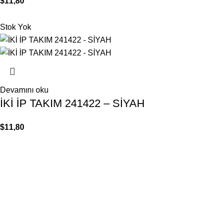
$
11,80
Stok Yok
Devamını oku
İKİ İP TAKIM 241422 – SİYAH
$
11,80