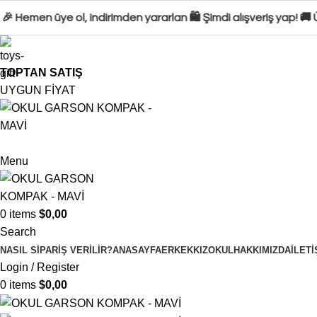
 Hemen üye ol, indirimden yararlan 🛍️ Şimdi alışveriş yap! 🚚 
TOPTAN SATIŞ
UYGUN FİYAT
Menu
0
items
$
0,00
Search
NASIL SIPARIŞ VERILIR?
ANASAYFA
ERKEK
KIZ
OKUL
HAKKIMIZDA
İLETI
Login / Register
0
items
$
0,00