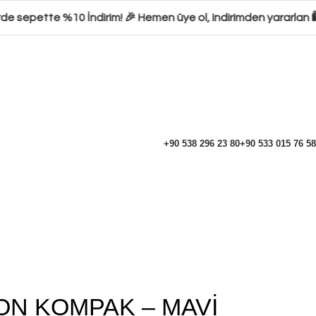
e sepette %10 İndirim! 🎉 Hemen üye ol, indirimden yararlan 🛍️
+90 538 296 23 80
+90 533 015 76 58
N KOMPAK – MAVİ