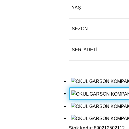
YAŞ
SEZON
SERI ADETI
Stok kodu:
890212502112