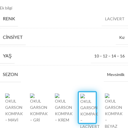
Ek bilgi
RENK
LACİVERT
CINSIYET
Kız
YAŞ
10 – 12 – 14 – 16
SEZON
Mevsimlik
SERI ADETI
4