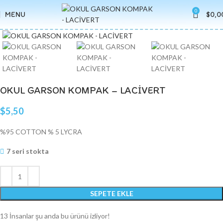
0
MENU
$
0,0
Click to enlarge
OKUL GARSON KOMPAK – LACİVERT
$
5,50
%95 COTTON % 5 LYCRA
7 seri stokta
SEPETE EKLE
13
İnsanlar şu anda bu ürünü izliyor!