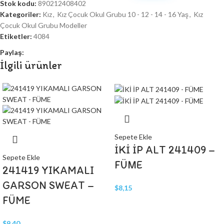
Stok kodu:
890212408402
Kategoriler:
Kız
,
Kız Çocuk Okul Grubu 10 - 12 - 14 - 16 Yaş
,
Kız
Çocuk Okul Grubu Modeller
Etiketler:
4084
Paylaş:
İlgili ürünler
Sepete Ekle
İKİ İP ALT 241409 –
Sepete Ekle
FÜME
241419 YIKAMALI
GARSON SWEAT –
$
8,15
FÜME
$
9,40