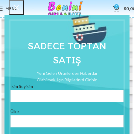
0
MENU
$
0,0
SADECE TOPTAN
SATIŞ
Yeni Gelen Ürünlerden Haberdar
Olabilmek. İçin Bilgilerinizi Giriniz.
İsim Soyisim
Ülke