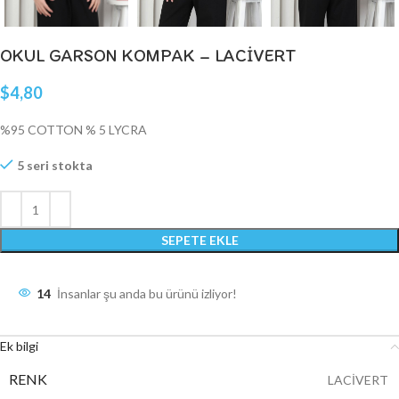
OKUL GARSON KOMPAK – LACİVERT
$
4,80
%95 COTTON % 5 LYCRA
5 seri stokta
SEPETE EKLE
14
İnsanlar şu anda bu ürünü izliyor!
Ek bilgi
RENK
LACİVERT