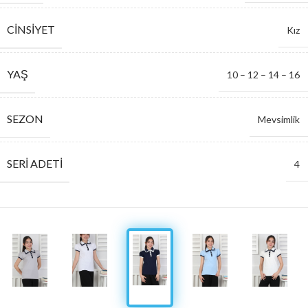
CINSIYET
Kız
YAŞ
10 – 12 – 14 – 16
SEZON
Mevsimlik
SERI ADETI
4