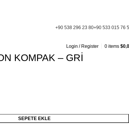
Z KARGO! 📦
🎁 500$ ve üzeri alışverişlerde sepet
+90 538 296 23 80
+90 533 015 76 
Login / Register
0
items
$
0,
N KOMPAK – GRİ
SEPETE EKLE