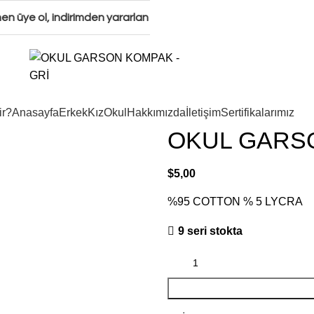
üye ol, indirimden yararlan 🛍️ Şimdi alışveriş yap! 🚚 ÜCRETSİ
ir?
Anasayfa
Erkek
Kız
Okul
Hakkımızda
İletişim
Sertifikalarımız
OKUL GARSO
$
5,00
%95 COTTON % 5 LYCRA
9 seri stokta