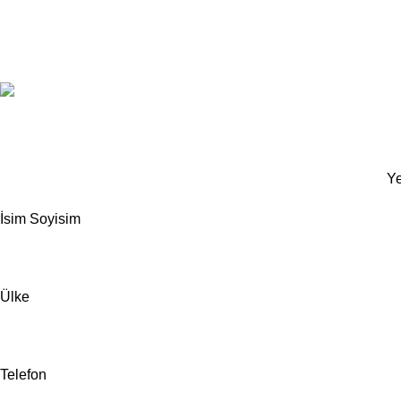
Based on
Odrin Digital
theme
2025
Benini Kids
.
Ye
İsim Soyisim
Ülke
Telefon