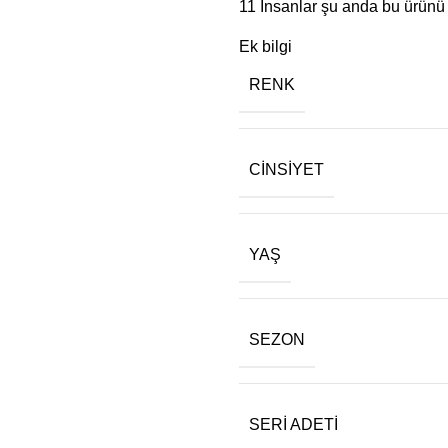
11
İnsanlar şu anda bu ürünü i
Ek bilgi
RENK
CINSIYET
YAŞ
SEZON
SERI ADETI