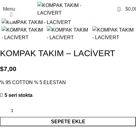
0
Menu
$
0,0
Click to enlarge
KOMPAK TAKIM – LACİVERT
$
7,00
% 95 COTTON % 5 ELESTAN
5 seri stokta
SEPETE EKLE