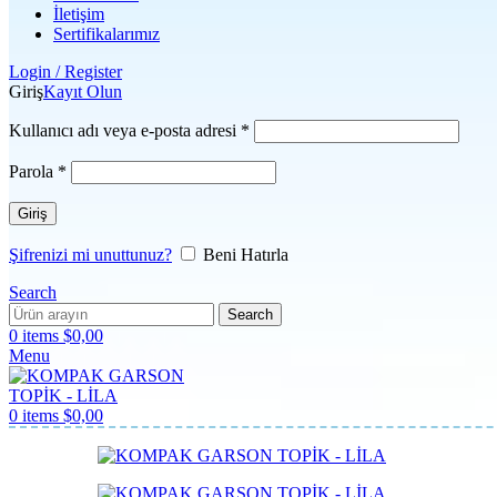
İletişim
Sertifikalarımız
Login / Register
Giriş
Kayıt Olun
Gerekli
Kullanıcı adı veya e-posta adresi
*
Gerekli
Parola
*
Giriş
Şifrenizi mi unuttunuz?
Beni Hatırla
Search
Search
0
items
$
0,00
Menu
0
items
$
0,00