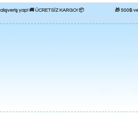
lışveriş yap! 🚚 ÜCRETSİZ KARGO! 📦
🎁 500$ ve üze