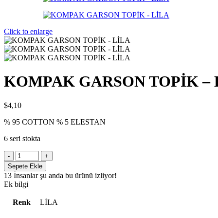
Click to enlarge
KOMPAK GARSON TOPİK – 
$
4,10
% 95 COTTON % 5 ELESTAN
6 seri stokta
KOMPAK
GARSON
Sepete Ekle
TOPİK
13
İnsanlar şu anda bu ürünü izliyor!
-
Ek bilgi
LİLA
seri
Renk
LİLA