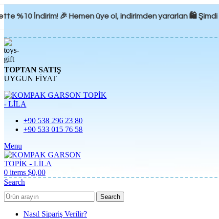
e %10 İndirim! 🎉 Hemen üye ol, indirimden yararlan 🛍️ Şimdi a
TOPTAN SATIŞ
UYGUN FİYAT
+90 538 296 23 80
+90 533 015 76 58
Menu
0
items
$
0,00
Search
Search
Nasıl Sipariş Verilir?