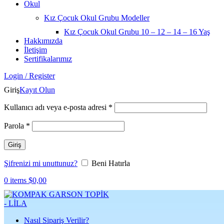
Okul
Kız Çocuk Okul Grubu Modeller
Kız Çocuk Okul Grubu 10 – 12 – 14 – 16 Yaş
Hakkımızda
İletişim
Sertifikalarımız
Login / Register
Giriş
Kayıt Olun
Gerekli
Kullanıcı adı veya e-posta adresi
*
Gerekli
Parola
*
Giriş
Şifrenizi mi unuttunuz?
Beni Hatırla
0
items
$
0,00
Nasıl Sipariş Verilir?