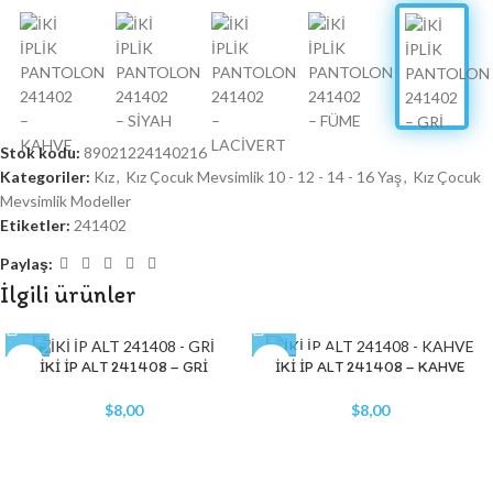
Stok kodu:
89021224140216
Kategoriler:
Kız
,
Kız Çocuk Mevsimlik 10 - 12 - 14 - 16 Yaş
,
Kız Çocuk
Mevsimlik Modeller
Etiketler:
241402
Paylaş:
İlgili ürünler
STOK YOK
İKİ İP ALT 241408 – GRİ
İKİ İP ALT 241408 – KAHVE
$
8,00
$
8,00