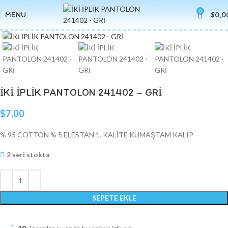
0
MENU
$
0,0
Click to enlarge
İKİ İPLİK PANTOLON 241402 – GRİ
$
7,00
% 95 COTTON % 5 ELESTAN 1. KALİTE KUMAŞTAM KALIP
2 seri stokta
SEPETE EKLE