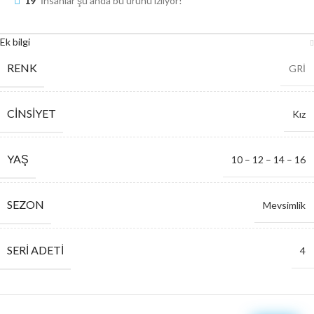
19
İnsanlar şu anda bu ürünü izliyor!
Ek bilgi
RENK
GRİ
CINSIYET
Kız
YAŞ
10 – 12 – 14 – 16
SEZON
Mevsimlik
SERI ADETI
4