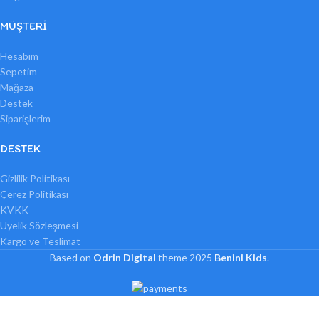
MÜŞTERI
Hesabım
Sepetim
Mağaza
Destek
Siparişlerim
DESTEK
Gizlilik Politikası
Çerez Politikası
KVKK
Üyelik Sözleşmesi
Kargo ve Teslimat
Based on
Odrin Digital
theme
2025
Benini Kids
.