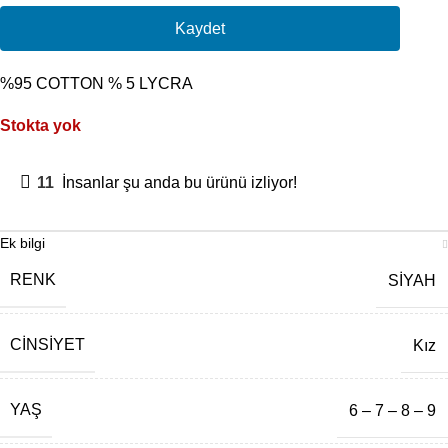
Kaydet
%95 COTTON % 5 LYCRA
Stokta yok
11
İnsanlar şu anda bu ürünü izliyor!
Ek bilgi
RENK
SİYAH
CINSIYET
Kız
YAŞ
6 – 7 – 8 – 9