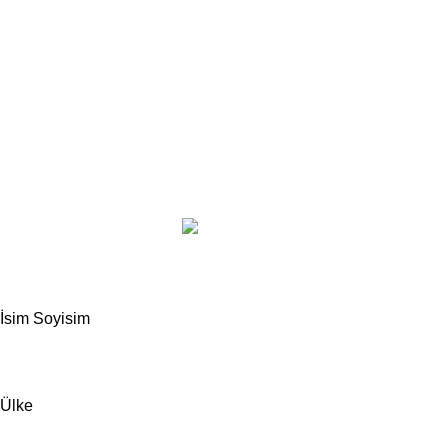
DESTEK
Gizlilik Politikası
Çerez Politikası
KVKK
Üyelik Sözleşmesi
Kargo ve Teslimat
Based on
Odrin Digital
theme
2025
Benini Kids
.
SADECE TOPTAN SATIŞ
Yeni Gelen Ürünlerden Haberdar Olabilmek. İçin Bilgilerinizi Giriniz.
İsim Soyisim
Ülke