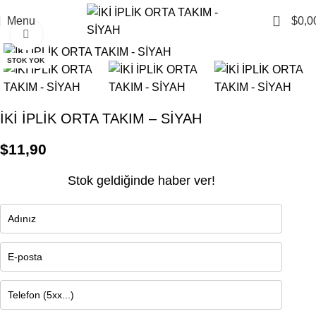
0
Menu
$
0,0
Click to enlarge
STOK YOK
İKİ İPLİK ORTA TAKIM – SİYAH
$
11,90
Stok geldiğinde haber ver!