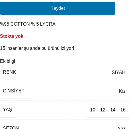
Kaydet
%95 COTTON % 5 LYCRA
Stokta yok
15
İnsanlar şu anda bu ürünü izliyor!
Ek bilgi
RENK
SİYAH
CINSIYET
Kız
YAŞ
10 – 12 – 14 – 16
SEZON
Yaz