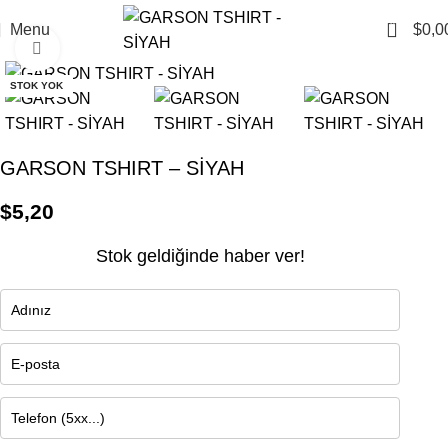
0
Menu
$
0,0
Click to enlarge
STOK YOK
GARSON TSHIRT – SİYAH
$
5,20
Stok geldiğinde haber ver!