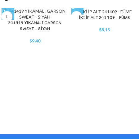
İKİ İP ALT 241409 – FÜME
241419 YIKAMALI GARSON
SWEAT – SİYAH
$
8,15
$
9,40