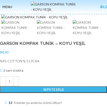
MENU
$
0,
Click to enlarge
GARSON KOMPAK TUNİK – KOYU YEŞİL
$
4,50
%95 COTTON % 5 LYCRA
2 seri stokta
SEPETE EKLE
12
İnsanlar şu anda bu ürünü izliyor!