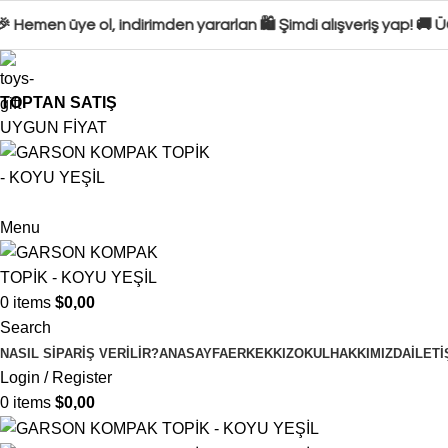
Hemen üye ol, indirimden yararlan 🛍️ Şimdi alışveriş yap! 🚚 Ü
TOPTAN SATIŞ
UYGUN FİYAT
Menu
0
items
$
0,00
Search
NASIL SIPARIŞ VERILIR?
ANASAYFA
ERKEK
KIZ
OKUL
HAKKIMIZDA
İLETI
Login / Register
0
items
$
0,00