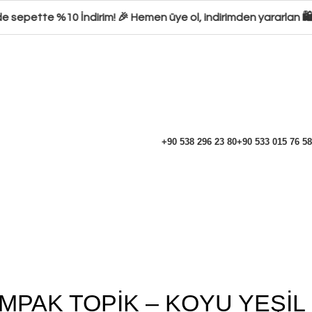
 sepette %10 İndirim! 🎉 Hemen üye ol, indirimden yararlan 🛍️ 
+90 538 296 23 80
+90 533 015 76 58
PAK TOPİK – KOYU YEŞİL