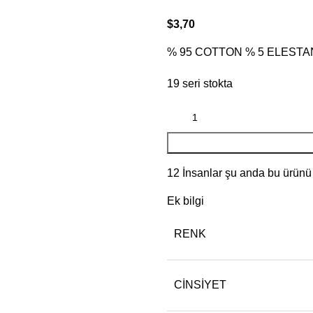
$
3,70
% 95 COTTON % 5 ELESTA
19 seri stokta
12
İnsanlar şu anda bu ürünü i
Ek bilgi
RENK
CINSIYET