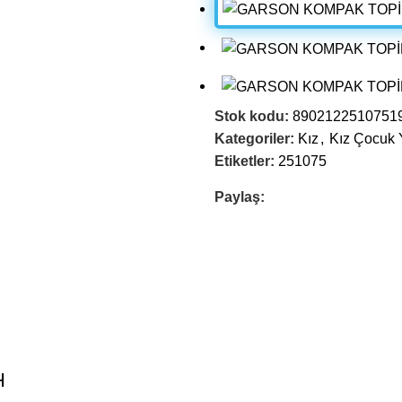
Stok kodu:
8902122510751
Kategoriler:
Kız
,
Kız Çocuk Y
Etiketler:
251075
Paylaş:
H