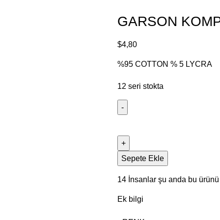
GARSON KOMPA
$
4,80
%95 COTTON % 5 LYCRA
12 seri stokta
Sepete Ekle
14
İnsanlar şu anda bu ürünü i
Ek bilgi