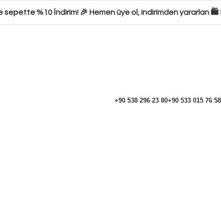
sepette %10 İndirim! 🎉 Hemen üye ol, indirimden yararlan 🛍️ Ş
+90 538 296 23 80
+90 533 015 76 58