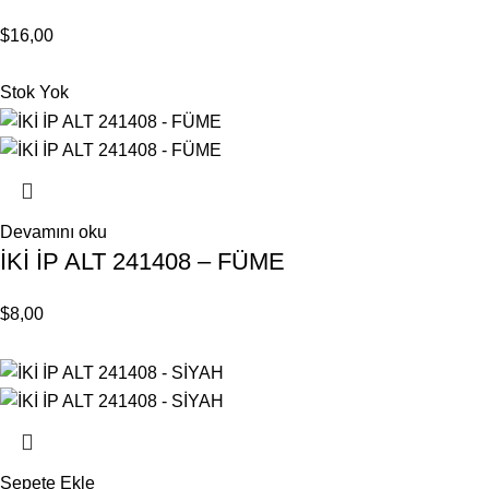
$
16,00
Stok Yok
Devamını oku
İKİ İP ALT 241408 – FÜME
$
8,00
Sepete Ekle