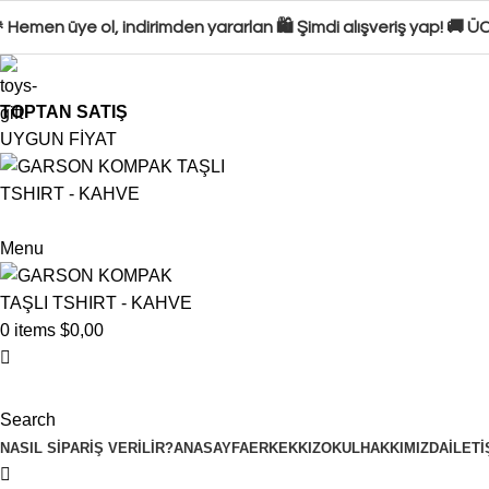
emen üye ol, indirimden yararlan 🛍️ Şimdi alışveriş yap! 🚚 ÜC
TOPTAN SATIŞ
UYGUN FİYAT
Menu
0
items
$
0,00
Search
NASIL SIPARIŞ VERILIR?
ANASAYFA
ERKEK
KIZ
OKUL
HAKKIMIZDA
İLETI