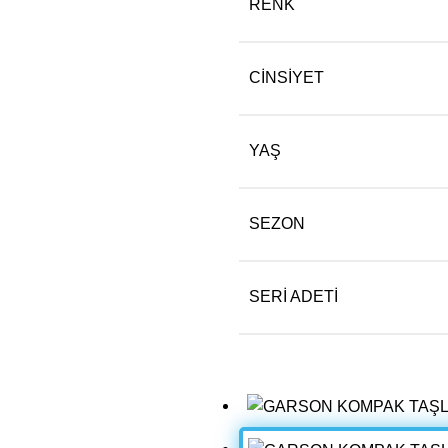
RENK
CINSIYET
YAŞ
SEZON
SERI ADETI