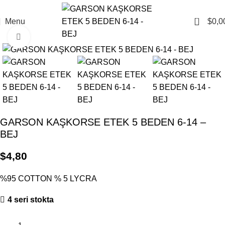
0
Menu
$
0,0
Click to enlarge
GARSON KAŞKORSE ETEK 5 BEDEN 6-14 –
BEJ
$
4,80
%95 COTTON % 5 LYCRA
4 seri stokta