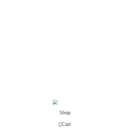
Sepetim
Mağaza
Destek
Siparişlerim
DESTEK
Gizlilik Politikası
Çerez Politikası
KVKK
Üyelik Sözleşmesi
Kargo ve Teslimat
Based on
Odrin Digital
theme
2025
Benini Kids
.
Shop
0
Cart