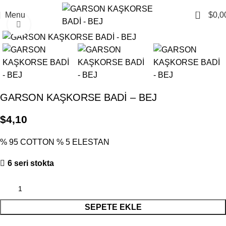
0
Menu
$
0,0
Click to enlarge
GARSON KAŞKORSE BADİ – BEJ
$
4,10
% 95 COTTON % 5 ELESTAN
6 seri stokta
SEPETE EKLE