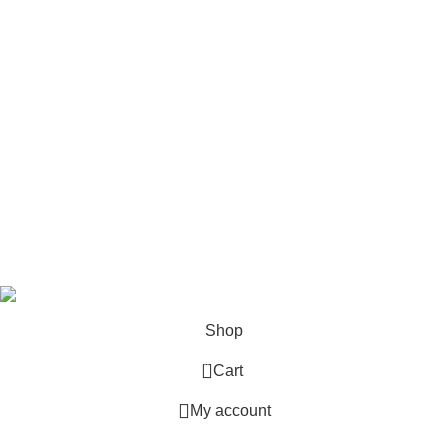
Destek
Siparişlerim
DESTEK
Gizlilik Politikası
Çerez Politikası
KVKK
Üyelik Sözleşmesi
Kargo ve Teslimat
Based on
Odrin Digital
theme
2025
Benini Kids
.
Shop
0
Cart
My account