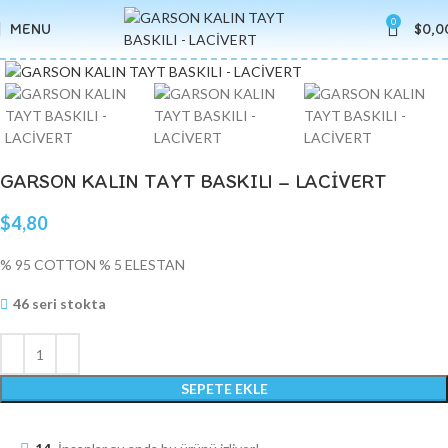
0
MENU
$
0,0
Click to enlarge
GARSON KALIN TAYT BASKILI – LACİVERT
$
4,80
% 95 COTTON % 5 ELESTAN
46 seri stokta
SEPETE EKLE