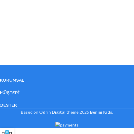
KURUMSAL
MÜŞTERI
DESTEK
Based on
Odrin Digital
theme
2025
Benini Kids
.
0