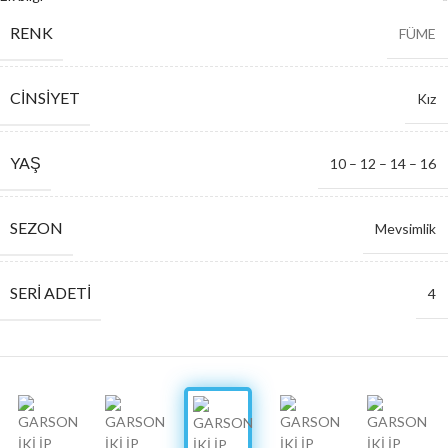
RENK
FÜME
CINSIYET
Kız
YAŞ
10 – 12 – 14 – 16
SEZON
Mevsimlik
SERI ADETI
4