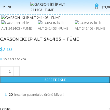
0
MENU
$
0,0
Click to enlarge
GARSON İKİ İP ALT 241403 – FÜME
$
7,10
29 seri stokta
SEPETE EKLE
20
İnsanlar şu anda bu ürünü izliyor!
Ek bilgi