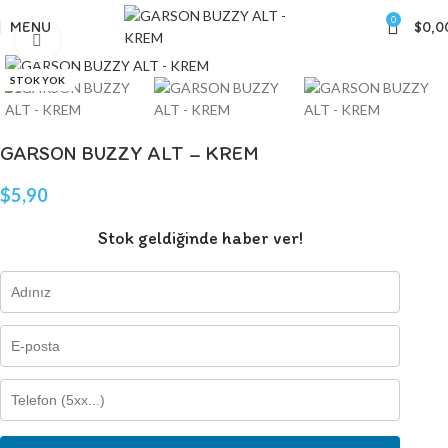
0
MENU
$
0,0
Click to enlarge
STOK YOK
GARSON BUZZY ALT – KREM
$
5,90
Stok geldiğinde haber ver!