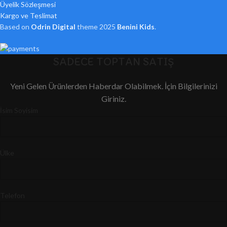
Üyelik Sözleşmesi
Kargo ve Teslimat
Based on
Odrin Digital
theme
2025
Benini Kids
.
SADECE TOPTAN SATIŞ
Yeni Gelen Ürünlerden Haberdar Olabilmek. İçin Bilgilerinizi
Giriniz.
İsim Soyisim
Ülke
Telefon