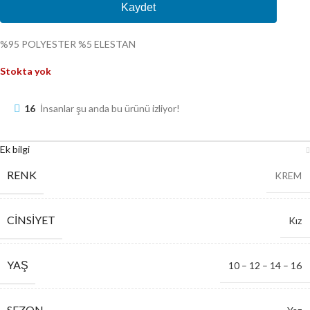
Kaydet
%95 POLYESTER %5 ELESTAN
Stokta yok
16
İnsanlar şu anda bu ürünü izliyor!
Ek bilgi
RENK
KREM
CINSIYET
Kız
YAŞ
10 – 12 – 14 – 16
SEZON