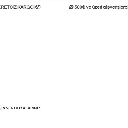
RETSİZ KARGO! 📦
🎁 500$ ve üzeri alışverişlerde s
ŞIM
SERTIFIKALARIMIZ