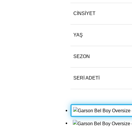
CINSIYET
YAŞ
SEZON
SERI ADETI