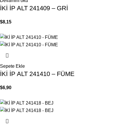
Devamını oku
İKİ İP ALT 241409 – GRİ
$
8,15
Sepete Ekle
İKİ İP ALT 241410 – FÜME
$
6,90