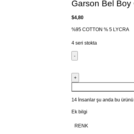
Garson Bel Boy
$
4,80
%95 COTTON % 5 LYCRA
4 seri stokta
14
İnsanlar şu anda bu ürünü i
Ek bilgi
RENK