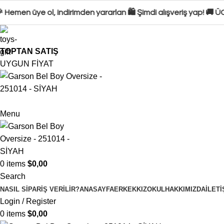
men üye ol, indirimden yararlan 🛍️ Şimdi alışveriş yap! 🚚 ÜC
TOPTAN SATIŞ
UYGUN FİYAT
Menu
0
items
$
0,00
Search
NASIL SIPARIŞ VERILIR?
ANASAYFA
ERKEK
KIZ
OKUL
HAKKIMIZDA
İLETI
Login / Register
0
items
$
0,00