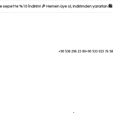
epette %10 İndirim! 🎉 Hemen üye ol, indirimden yararlan 🛍️ Şi
+90 538 296 23 80
+90 533 015 76 58