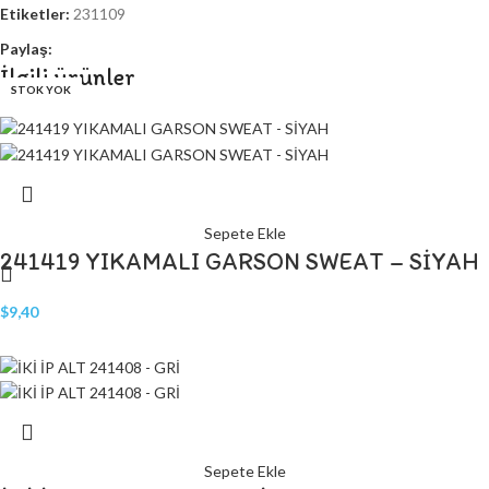
Etiketler:
231109
Paylaş:
İlgili ürünler
STOK YOK
STOK YOK
Sepete Ekle
241419 YIKAMALI GARSON SWEAT – SİYAH
$
9,40
Sepete Ekle