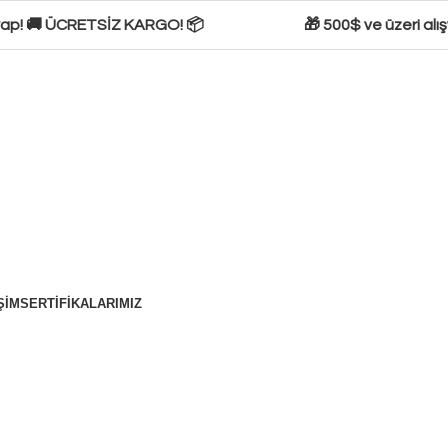
 yap! 🚚 ÜCRETSİZ KARGO! 📦
🎁 500$ ve üzeri alış
ŞIM
SERTIFIKALARIMIZ