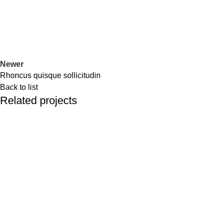
Newer
Rhoncus quisque sollicitudin
Back to list
Related projects
Accessories
Imperdiet mauris a nontin