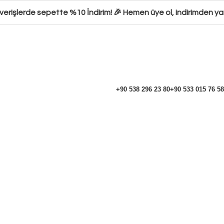
verişlerde sepette %10 İndirim! 🎉 Hemen üye ol, indirimden yar
+90 538 296 23 80
+90 533 015 76 58