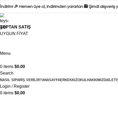
dirim! 🎉 Hemen üye ol, indirimden yararlan 🛍️ Şimdi alışveriş
TOPTAN SATIŞ
UYGUN FİYAT
Menu
0
items
$
0,00
Search
NASIL SIPARIŞ VERILIR?
ANASAYFA
ERKEK
KIZ
OKUL
HAKKIMIZDA
İLETI
Login / Register
0
items
$
0,00
Portfolio
Home
Portfolio
Potenti parturient parturie