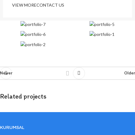
VIEW MORE
CONTACT US
Newer
Older
Related projects
Rhoncus quisque sollicitudin
KURUMSAL
Decor