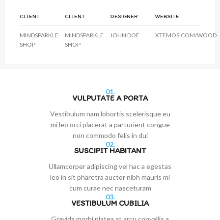
CLIENT
CLIENT
DESIGNER
WEBSITE
MINDSPARKLE
MINDSPARKLE
JOHN DOE
XTEMOS.COM/WOOD
SHOP
SHOP
01.
VULPUTATE A PORTA
Vestibulum nam lobortis scelerisque eu
mi leo orci placerat a parturient congue
non commodo felis in dui
02.
SUSCIPIT HABITANT
Ullamcorper adipiscing vel hac a egestas
leo in sit pharetra auctor nibh mauris mi
cum curae nec nasceturam
03.
VESTIBULUM CUBILIA
Gravida morbi platea at arcu convallis a