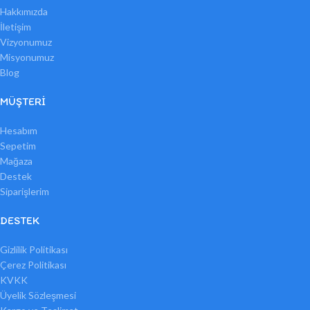
Hakkımızda
İletişim
Vizyonumuz
Misyonumuz
Blog
MÜŞTERI
Hesabım
Sepetim
Mağaza
Destek
Siparişlerim
DESTEK
Gizlilik Politikası
Çerez Politikası
KVKK
Üyelik Sözleşmesi